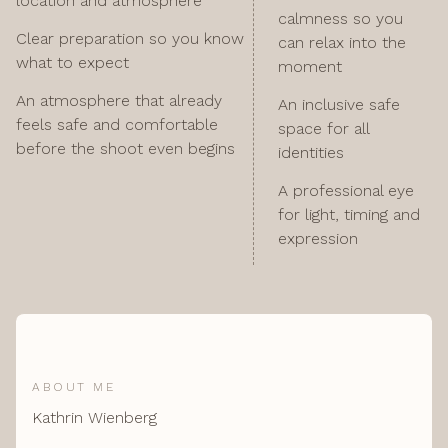
location and atmosphere
calmness so you
Clear preparation so you know
can relax into the
what to expect
moment
An atmosphere that already
An inclusive safe
feels safe and comfortable
space for all
before the shoot even begins
identities
A professional eye
for light, timing and
expression
ABOUT ME
Kathrin Wienberg