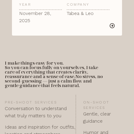
YEAR
COMPANY
November 28,
Tabea & Leo
2025
I make things easy for you.
So you can focus fully on yourselves, I take
care of everything that creates clarity,
reassurance and a sense of ease.No stress, no
second-guessing — just a calm flow and
gentle guidance that feels natural.
PRE-SHOOT SERVICES
ON-SHOOT
Conversation to understand
SERVICES
Gentle, clear
what truly matters to you
guidance
Ideas and inspiration for outfits,
Humor and