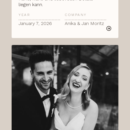
liegen kann.
YEAR
COMPANY
January 7, 2026
Anika & Jan Moritz